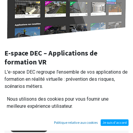
E-space DEC – Applications de
formation VR
L'e-space DEC regroupe l'ensemble de vos applications de
formation en réalité virtuelle : prévention des risques,
scénarios métiers.
Nous utilisons des cookies pour vous fournir une
Sur ordinateur
meilleure expérience utilisateur.
Un seul fichier, utilisable au clavier/souris, avec un casque VR relié
au PC, ou en mode CAVE
Politique relative aux cookies
Je suis d'accord
Télécharger pour PC