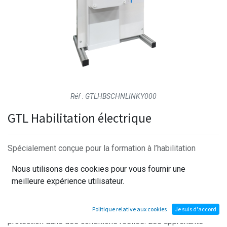
Réf :
GTLHBSCHNLINKY000
GTL Habilitation électrique
Spécialement conçue pour la formation à l’habilitation
électrique en milieu résidentiel (logement T1), cette
Nous utilisons des cookies pour vous fournir une
maquette GTL permet de travailler sur des opérations de
meilleure expérience utilisateur.
câblage, raccordement et maintenance des installations
électriques. Elle permet également de pratiquer la mise en
sécurité (consignation, VAT) et d’utiliser les dispositifs de
Politique relative aux cookies
Je suis d'accord
protection dans des conditions réelles. Les apprenants