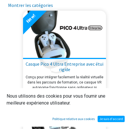
Montrer les catégories
New!
Casque Pico 4 Ultra Entreprise avec étui
rigide
Conçu pour intégrer facilement la réalité virtuelle
dans les parcours de formation, ce casque VR
autonome fonctionne sans ordinateur ni
installation complexe. Il regroupe dans un étui
Nous utilisons des cookies pour vous fournir une
rigide tout le matériel nécessaire pour lancer
New!
meilleure expérience utilisateur.
rapidement une activité immersive, en salle de
cours comme sur un plateau technique.
Politique relative aux cookies
Je suis d'accord