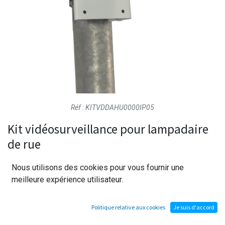
Réf : KITVDDAHU0000IP05
Kit vidéosurveillance pour lampadaire
de rue
Nous utilisons des cookies pour vous fournir une
Le système de vidéo surveillance est constitué des
meilleure expérience utilisateur.
éléments suivants :
- Une caméra IP POE de marque dahua
Politique relative aux cookies
Je suis d'accord
- Un kit de montage pour poteau rond