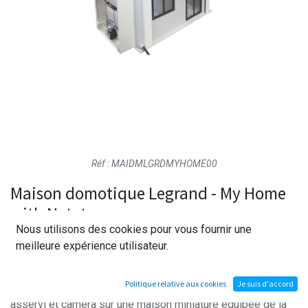
Réf : MAIDMLGRDMYHOME00
Maison domotique Legrand - My Home
with Netatmo
Nous utilisons des cookies pour vous fournir une
meilleure expérience utilisateur.
Conçue pour l'apprentissage de la domotique résidentielle
connectée, cette maquette maison domotique Legrand DEC
Politique relative aux cookies
Je suis d'accord
réunit volet roulant, éclairages variables et fixes, chauffage
asservi et caméra sur une maison miniature équipée de la