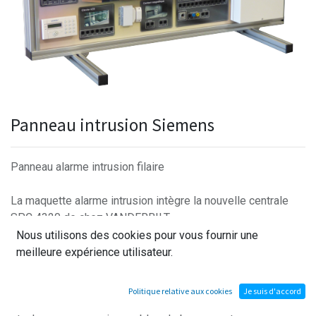
Panneau intrusion Siemens
Panneau alarme intrusion filaire
La maquette alarme intrusion intègre la nouvelle centrale
SPC 4320 de chez VANDERBILT.
Elle est constituée d’un panneau sérigraphié représentant
Nous utilisons des cookies pour vous fournir une
un bâtiment avec un étage sur lequel sont répartis
meilleure expérience utilisateur.
différents appareils.
Installation de type tertiaire pour établissement non ERP
Politique relative aux cookies
Je suis d'accord
soumis au code du travail, usines, ateliers, magasins de