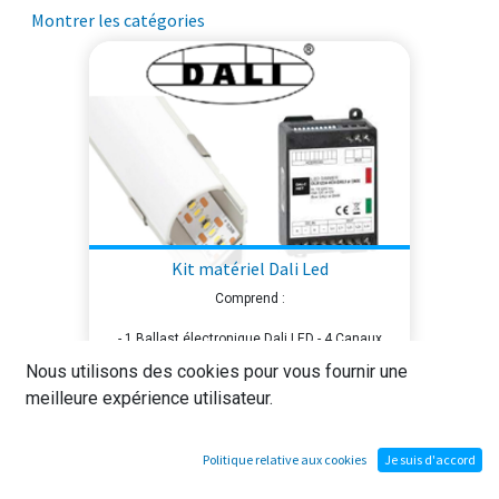
Montrer les catégories
Kit matériel Dali Led
Comprend :
- 1 Ballast électronique Dali LED - 4 Canaux
24VDC
Nous utilisons des cookies pour vous fournir une
- 4 Mini LED blanches graduables avec diffuseur
meilleure expérience utilisateur.
opaque 24VDC (longueur = 50mm)
BESOIN DE FORMATION ?
Politique relative aux cookies
Je suis d'accord