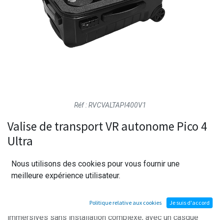
Réf : RVCVALTAPI400V1
Valise de transport VR autonome Pico 4
Ultra
Nous utilisons des cookies pour vous fournir une
Conçu pour déployer facilement la réalité virtuelle en
meilleure expérience utilisateur.
formation, la Valise VR PICO 4 Ultra Entreprise regroupe le
matériel essentiel dans une solution mobile, protégée et
Politique relative aux cookies
Je suis d'accord
prête à l’usage. Elle permet d’animer des séances
immersives sans installation complexe, avec un casque